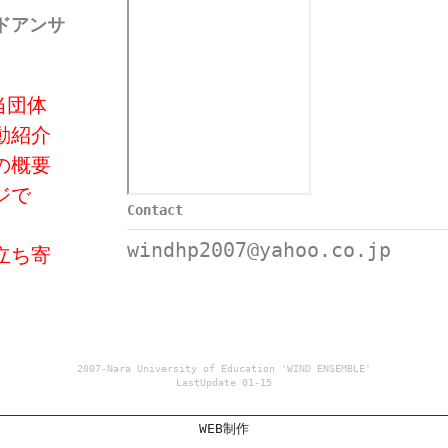
ドアンサ
当団体
動紹介
の概要
ジで
Contact
windhp2007@yahoo.co.jp
立ち寄
2007-Nara University of Education 'WIND ENSEMBLE'
LastUpdate 01-15
WEB制作